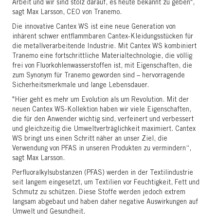
Arbeit und wir sind stolz darauf, es heute bekannt zu geben",
sagt Max Larsson, CEO von Tranemo.
Die innovative Cantex WS ist eine neue Generation von
inhärent schwer entflammbaren Cantex-Kleidungsstücken für
die metallverarbeitende Industrie. Mit Cantex WS kombiniert
Tranemo eine fortschrittliche Materialtechnologie, die völlig
frei von Fluorkohlenwasserstoffen ist, mit Eigenschaften, die
zum Synonym für Tranemo geworden sind – hervorragende
Sicherheitsmerkmale und lange Lebensdauer.
"Hier geht es mehr um Evolution als um Revolution. Mit der
neuen Cantex WS-Kollektion haben wir viele Eigenschaften,
die für den Anwender wichtig sind, verfeinert und verbessert
und gleichzeitig die Umweltverträglichkeit maximiert. Cantex
WS bringt uns einen Schritt näher an unser Ziel, die
Verwendung von PFAS in unseren Produkten zu vermindern“,
sagt Max Larsson.
Perfluoralkylsubstanzen (PFAS) werden in der Textilindustrie
seit langem eingesetzt, um Textilien vor Feuchtigkeit, Fett und
Schmutz zu schützen. Diese Stoffe werden jedoch extrem
langsam abgebaut und haben daher negative Auswirkungen auf
Umwelt und Gesundheit.