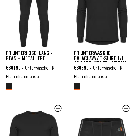
FR UNTERHOSE, LANG -
FR UNTERWÄSCHE
PFAS + METALLFREI
BALACLAVA / T-SHIRT 1/1
ARM MIT KAPUZE - METALL
630190
630390
+ PFAS FREI
- Unterwäsche FR
- Unterwäsche FR
Flammhemmende
Flammhemmende