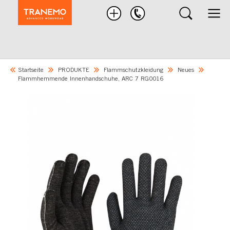
Nach
Produkten
suchen
Startseite
PRODUKTE
Flammschutzkleidung
Neues
Flammhemmende Innenhandschuhe, ARC 7 RG0016
Skip
to
the
end
of
the
images
gallery