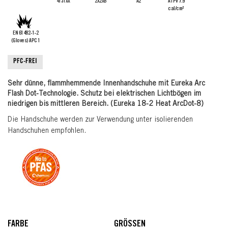
4131XX
2X2XB
A2
ATPV 7.9
cal/cm²
EN 61482-1-2
(Gloves) APC 1
PFC-FREI
Sehr dünne, flammhemmende Innenhandschuhe mit Eureka Arc
Flash Dot-Technologie. Schutz bei elektrischen Lichtbögen im
niedrigen bis mittleren Bereich. (Eureka 18-2 Heat ArcDot-8)
Die Handschuhe werden zur Verwendung unter isolierenden
Handschuhen empfohlen.
FARBE
GRÖSSEN