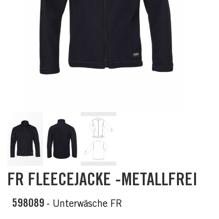
Skip
FR FLEECEJACKE -METALLFREI
to
the
beginning
598089
- Unterwäsche FR
of