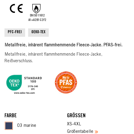
the
images
gallery
EN ISO 11612
A1+A2 B1 C2 F2
PFC-FREI
OEKO-TEX
Metallfreie, inhärent flammhemmende Fleece-Jacke. PFAS-frei.
Metallfreie, inhärent flammhemmende Fleece-Jacke,
Reißverschluss.
FARBE
GRÖSSEN
XS-4XL
03 marine
Größentabelle