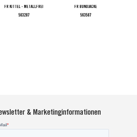
FR KITTEL - METALLFREI
FR BUNDJACKE
FR BU
563287
563587
ewsletter & Marketinginformationen