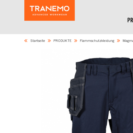
PR
Startseite
PRODUKTE
Flammschutzkleidung
Magm
Skip
to
the
end
of
the
images
gallery