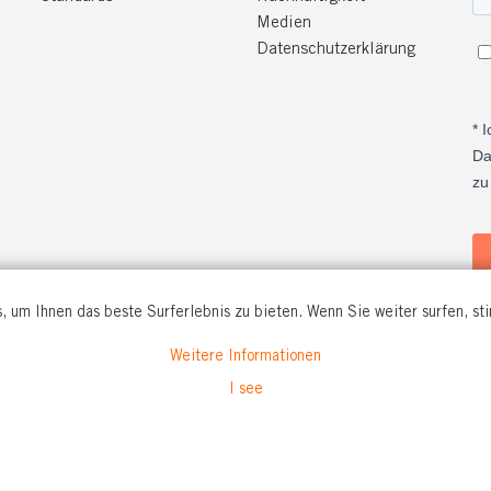
Medien
Datenschutzerklärung
, um Ihnen das beste Surferlebnis zu bieten. Wenn Sie weiter surfen, s
Weitere Informationen
O WORKWEAR GmbH
I see
. 56
rford
Tel: +49(0)5221 346920
and
info@tranemo.de