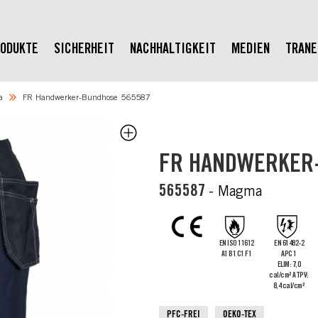
ODUKTE
SICHERHEIT
NACHHALTIGKEIT
MEDIEN
TRAN
a
FR Handwerker-Bundhose 565587
FR HANDWERKER
565587
- Magma
EN ISO 11612
EN 61482-2
A1 B1 C1 F1
APC 1
ELIM: 7,0
cal/cm² ATPV:
8,4 cal/cm²
PFC-FREI
OEKO-TEX