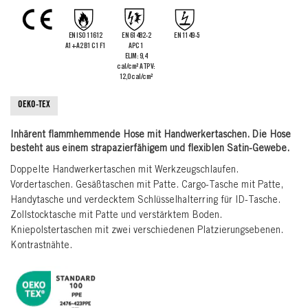
the
images
gallery
EN ISO 11612
EN 61482-2
EN 1149-5
A1+A2 B1 C1 F1
APC 1
ELIM: 9,4
cal/cm² ATPV:
12,0 cal/cm²
OEKO-TEX
Inhärent flammhemmende Hose mit Handwerkertaschen. Die Hose
besteht aus einem strapazierfähigem und flexiblen Satin-Gewebe.
Doppelte Handwerkertaschen mit Werkzeugschlaufen.
Vordertaschen. Gesäßtaschen mit Patte. Cargo-Tasche mit Patte,
Handytasche und verdecktem Schlüsselhalterring für ID-Tasche.
Zollstocktasche mit Patte und verstärktem Boden.
Kniepolstertaschen mit zwei verschiedenen Platzierungsebenen.
Kontrastnähte.