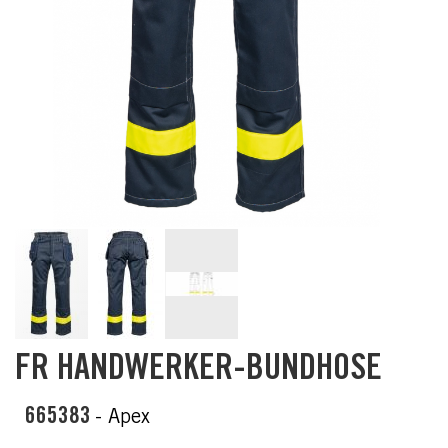
Skip
FR HANDWERKER-BUNDHOSE
to
the
beginning
665383
- Apex
of