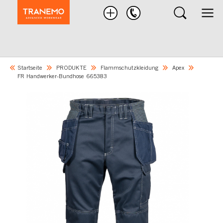
Nach
Produkten
suchen
Startseite
PRODUKTE
Flammschutzkleidung
Apex
FR Handwerker-Bundhose 665383
Skip
to
the
end
of
the
images
gallery