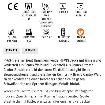
the
images
gallery
EN ISO 11612
EN 61482-2
EN 1149-5
EN ISO 11611
A1+A2 B1 C1 E3
APC 1
CL.2 A1+A2
F1
ELIM: 18,0
cal/cm² ATPV:
20,0 cal/cm²
EN 13034
EN ISO 20471
EN 13758-2
EN ISO 15797
TRANEMO
type PB[6]
CL.3
50 WASHES
SKINSAFE
PFC-FREI
OEKO-TEX
PFAS-freie, inhärent flammhemmende HI-VIS Jacke mit Ärmeln und
Vorderteil aus Cantex Weld und Rückenteil aus Cantex Stretch.
Cantex Stretch verleiht der Jacke Flexibilität und gibt Ihnen
Bewegungsfreiheit und bietet hohen Komfort, während Cantex Weld
an der Vorderseite einen besonders hohen Schutz gegen
Schweißperlen und Spritzer flüssigen Metalls bietet.
Verdeckter Frontreißverschluss und Druckknöpfe. Verlängerter
Rücken. Zwei Schlaufen für Kommunikationsgeräte. Rechte
Brusttasche mit Patte, Werkzeughalteriemen und verdeckter