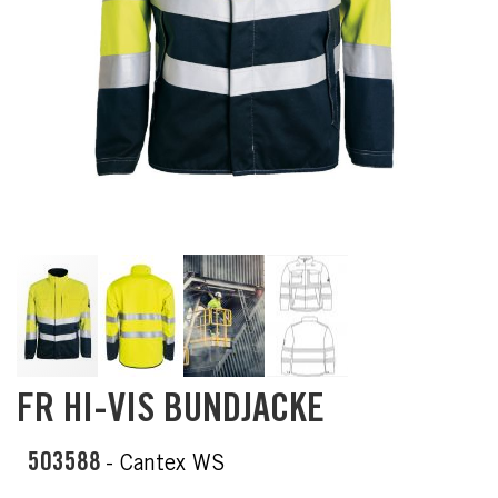
Skip
FR HI-VIS BUNDJACKE
to
the
beginning
503588
- Cantex WS
of