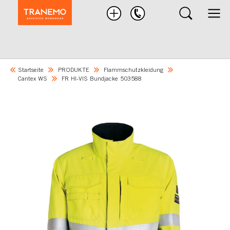
Nach
Produkten
suchen
Startseite
PRODUKTE
Flammschutzkleidung
Cantex WS
FR HI-VIS Bundjacke 503588
Skip
to
the
end
of
the
images
gallery