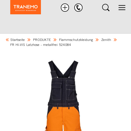
Nach
Produkten
suchen
Startseite
PRODUKTE
Flammschutzkleidung
Zenith
FR HI-VIS Latzhose - metallfrei 524084
Skip
to
the
end
of
the
images
gallery