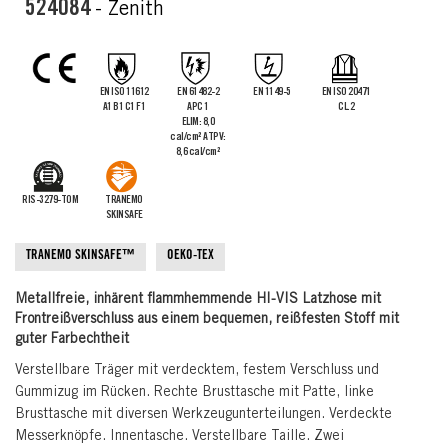
the
524084
- Zenith
images
gallery
EN ISO 11612
EN 61482-2
EN 1149-5
EN ISO 20471
A1 B1 C1 F1
APC 1
CL.2
ELIM: 8,0
cal/cm² ATPV:
8,6 cal/cm²
RIS-3279-TOM
TRANEMO
SKINSAFE
TRANEMO SKINSAFE™
OEKO-TEX
Metallfreie, inhärent flammhemmende HI-VIS Latzhose mit
Frontreißverschluss aus einem bequemen, reißfesten Stoff mit
guter Farbechtheit
Verstellbare Träger mit verdecktem, festem Verschluss und
Gummizug im Rücken. Rechte Brusttasche mit Patte, linke
Brusttasche mit diversen Werkzeugunterteilungen. Verdeckte
Messerknöpfe. Innentasche. Verstellbare Taille. Zwei