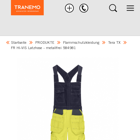
Nach
Produkten
suchen
Startseite
PRODUKTE
Flammschutzkleidung
Tera TX
FR HI-VIS Latzhose - metallfrei 584981
Skip
to
the
end
of
the
images
gallery