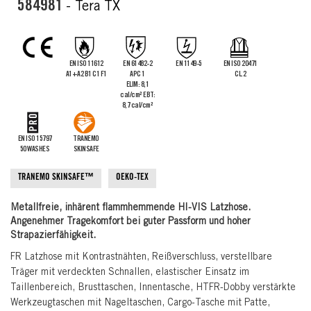
the
584981
- Tera TX
images
gallery
EN ISO 11612
EN 61482-2
EN 1149-5
EN ISO 20471
A1+A2 B1 C1 F1
APC 1
CL.2
ELIM: 8,1
cal/cm² EBT:
8,7 cal/cm²
EN ISO 15797
TRANEMO
50 WASHES
SKINSAFE
TRANEMO SKINSAFE™
OEKO-TEX
Metallfreie, inhärent flammhemmende HI-VIS Latzhose.
Angenehmer Tragekomfort bei guter Passform und hoher
Strapazierfähigkeit.
FR Latzhose mit Kontrastnähten, Reißverschluss, verstellbare
Träger mit verdeckten Schnallen, elastischer Einsatz im
Taillenbereich, Brusttaschen, Innentasche, HTFR-Dobby verstärkte
Werkzeugtaschen mit Nageltaschen, Cargo-Tasche mit Patte,