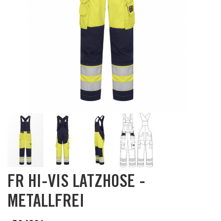
Skip
FR HI-VIS LATZHOSE -
to
the
METALLFREI
beginning
of