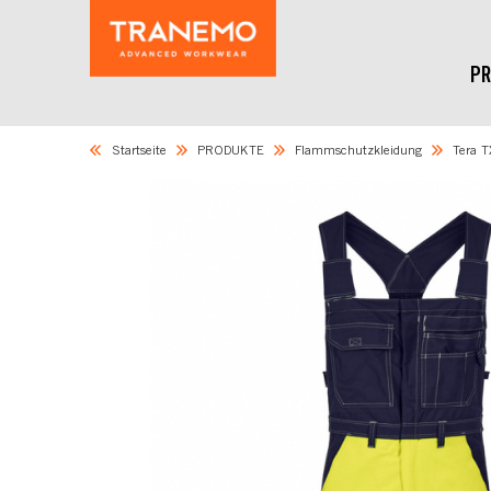
PR
Startseite
PRODUKTE
Flammschutzkleidung
Tera T
Skip
to
the
end
of
the
images
gallery