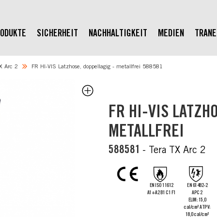
ODUKTE
SICHERHEIT
NACHHALTIGKEIT
MEDIEN
TRAN
X Arc 2
FR HI-VIS Latzhose, doppellagig - metallfrei 588581
FR HI-VIS LATZH
METALLFREI
588581
- Tera TX Arc 2
EN ISO 11612
EN 61482-2
A1+A2 B1 C1 F1
APC 2
ELIM: 15,0
cal/cm² ATPV:
18,0 cal/cm²