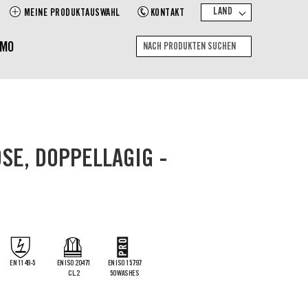
LAND
MEINE PRODUKTAUSWAHL
KONTAKT
EMO
Suche
Nach
Produkten
suchen
OSE, DOPPELLAGIG -
EN 1149-5
EN ISO 20471
EN ISO 15797
CL.2
50 WASHES