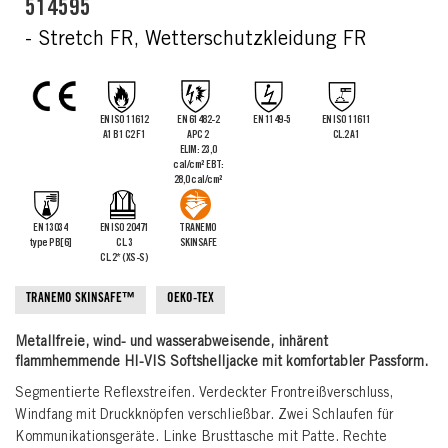
the
514595
images
- Stretch FR, Wetterschutzkleidung FR
gallery
EN ISO 11612
EN 61482-2
EN 1149-5
EN ISO 11611
A1 B1 C2 F1
APC 2
CL.2 A1
ELIM: 23,0
cal/cm² EBT:
28,0 cal/cm²
EN 13034
EN ISO 20471
TRANEMO
type PB[6]
CL.3
SKINSAFE
CL.2* (XS-S)
TRANEMO SKINSAFE™
OEKO-TEX
Metallfreie, wind- und wasserabweisende, inhärent
flammhemmende HI-VIS Softshelljacke mit komfortabler Passform.
Segmentierte Reflexstreifen. Verdeckter Frontreißverschluss,
Windfang mit Druckknöpfen verschließbar. Zwei Schlaufen für
Kommunikationsgeräte. Linke Brusttasche mit Patte. Rechte