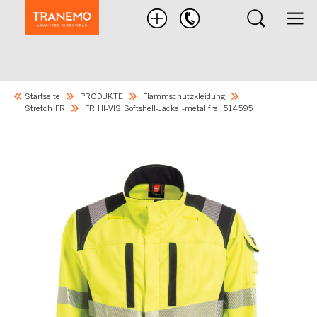
Nach
Produkten
suchen
Startseite
PRODUKTE
Flammschutzkleidung
Stretch FR
FR HI-VIS Softshell-Jacke -metallfrei 514595
Skip
to
the
end
of
the
images
gallery