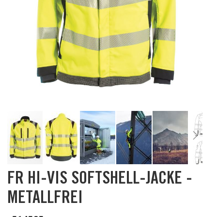
Skip
FR HI-VIS SOFTSHELL-JACKE -
to
the
METALLFREI
beginning
of