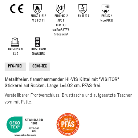
the
images
gallery
EN ISO 11612
EN 61482-2
EN 1149-5
EN 13034
A1 B1 C1 F1
APC 1
type PB[6]
ELIM: 5,0
cal/cm² ATPV:
5,8 cal/cm²
EN ISO 20471
EN ISO 15797
CL.2
50 WASHES
PFC-FREI
OEKO-TEX
Metallfreier, flammhemmender HI-VIS Kittel mit "VISITOR"
Stickerei auf Rücken. Länge L=102 cm. PFAS-frei.
Verstellbarer Frontverschluss, Brusttasche und aufgesetzte Taschen
vorn mit Patte.