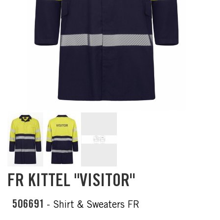
Skip
FR KITTEL "VISITOR"
to
the
beginning
506691
- Shirt & Sweaters FR
of