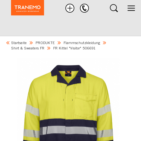
Nach
Produkten
suchen
Startseite
PRODUKTE
Flammschutzkleidung
Shirt & Sweaters FR
FR Kittel "Visitor" 506691
Skip
to
the
end
of
the
images
gallery