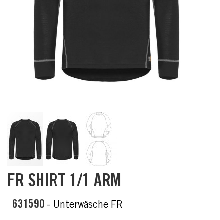
Skip
FR SHIRT 1/1 ARM
to
the
beginning
631590
- Unterwäsche FR
of