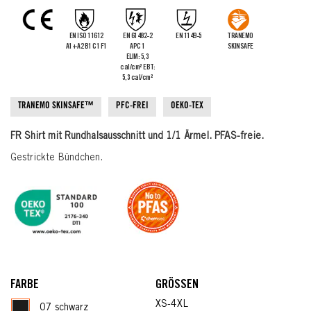
the
images
gallery
EN ISO 11612
EN 61482-2
EN 1149-5
TRANEMO
A1+A2 B1 C1 F1
APC 1
SKINSAFE
ELIM: 5,3
cal/cm² EBT:
5,3 cal/cm²
TRANEMO SKINSAFE™
PFC-FREI
OEKO-TEX
FR Shirt mit Rundhalsausschnitt und 1/1 Ärmel. PFAS-freie.
Gestrickte Bündchen.
FARBE
GRÖSSEN
XS-4XL
07 schwarz