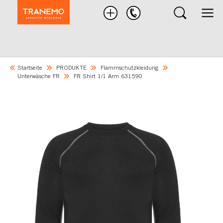
Nach
Produkten
suchen
Startseite
PRODUKTE
Flammschutzkleidung
Unterwäsche FR
FR Shirt 1/1 Arm 631590
Skip
to
the
end
of
the
images
gallery