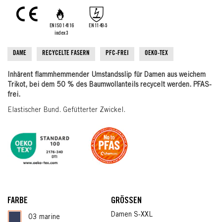
the
images
gallery
EN ISO 14116
EN 1149-5
index 3
DAME
RECYCELTE FASERN
PFC-FREI
OEKO-TEX
Inhärent flammhemmender Umstandsslip für Damen aus weichem
Trikot, bei dem 50 % des Baumwollanteils recycelt werden. PFAS-
frei.
Elastischer Bund. Gefütterter Zwickel.
FARBE
GRÖSSEN
Damen S-XXL
03 marine