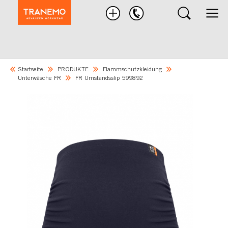
Nach
Produkten
suchen
Startseite
PRODUKTE
Flammschutzkleidung
Unterwäsche FR
FR Umstandsslip 599892
Skip
to
the
end
of
the
images
gallery