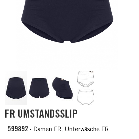
Skip
FR UMSTANDSSLIP
to
the
beginning
599892
- Damen FR, Unterwäsche FR
of