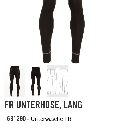
Skip
FR UNTERHOSE, LANG
to
the
beginning
631290
- Unterwäsche FR
of