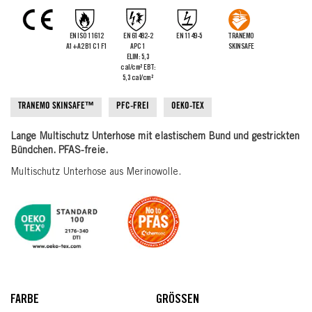
the
images
gallery
EN ISO 11612
EN 61482-2
EN 1149-5
TRANEMO
A1+A2 B1 C1 F1
APC 1
SKINSAFE
ELIM: 5,3
cal/cm² EBT:
5,3 cal/cm²
TRANEMO SKINSAFE™
PFC-FREI
OEKO-TEX
Lange Multischutz Unterhose mit elastischem Bund und gestrickten
Bündchen. PFAS-freie.
Multischutz Unterhose aus Merinowolle.
FARBE
GRÖSSEN