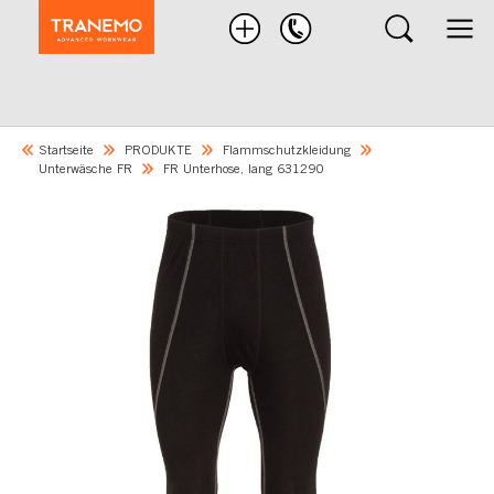
Nach
Produkten
suchen
Startseite
PRODUKTE
Flammschutzkleidung
Unterwäsche FR
FR Unterhose, lang 631290
Skip
to
the
end
of
the
images
gallery