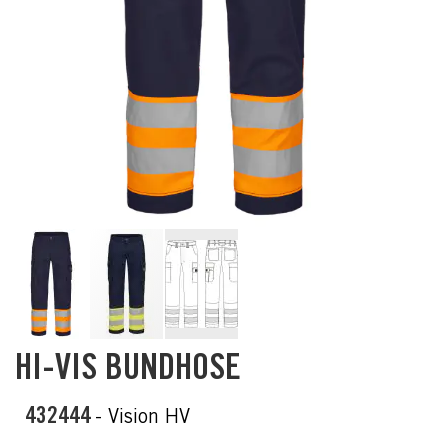
Skip
HI-VIS BUNDHOSE
to
the
beginning
432444
- Vision HV
of