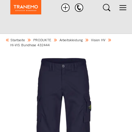
Nach
Produkten
suchen
Startseite
PRODUKTE
Arbeitskleidung
Vision HV
HI-VIS Bundhose 432444
Skip
to
the
end
of
the
images
gallery