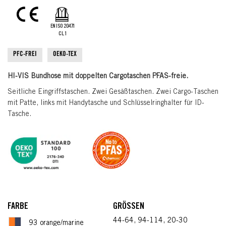
the
images
gallery
EN ISO 20471
CL.1
PFC-FREI
OEKO-TEX
HI-VIS Bundhose mit doppelten Cargotaschen PFAS-freie.
Seitliche Eingriffstaschen. Zwei Gesäßtaschen. Zwei Cargo-Taschen
mit Patte, links mit Handytasche und Schlüsselringhalter für ID-
Tasche.
FARBE
GRÖSSEN
44-64, 94-114, 20-30
93 orange/marine