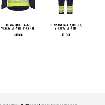
HI-VIS SHELL-JACKE,
HI-VIS OVERALL, STRETCH,
HI-V
STAPAZIERFÄHIG, PFAS FREI
STRAPAZIERFÄHIG
ST
430846
431044