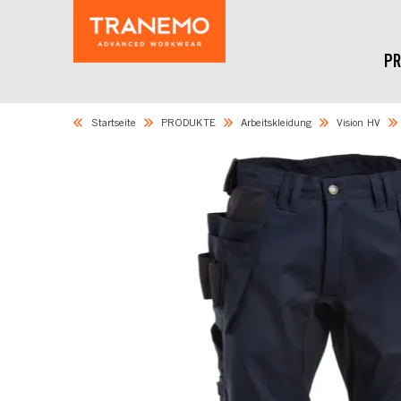
PR
Startseite
PRODUKTE
Arbeitskleidung
Vision HV
Skip
to
the
end
of
the
images
gallery