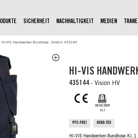
ODUKTE
SICHERHEIT
NACHHALTIGKEIT
MEDIEN
TRAN
HI-VIS Handwerker-Bundhose, Stretch 435144
HI-VIS HANDWER
435144
- Vision HV
EN ISO 20471
CL.1
PFC-FREI
OEKO-TEX
HI-VIS Handwerker-Bundhose Kl. 1 m