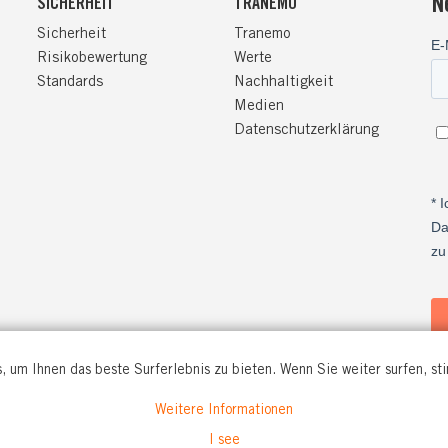
N
SICHERHEIT
TRANEMO
Sicherheit
Tranemo
Risikobewertung
Werte
Standards
Nachhaltigkeit
Medien
Datenschutzerklärung
, um Ihnen das beste Surferlebnis zu bieten. Wenn Sie weiter surfen, s
Weitere Informationen
O WORKWEAR GmbH
I see
. 56