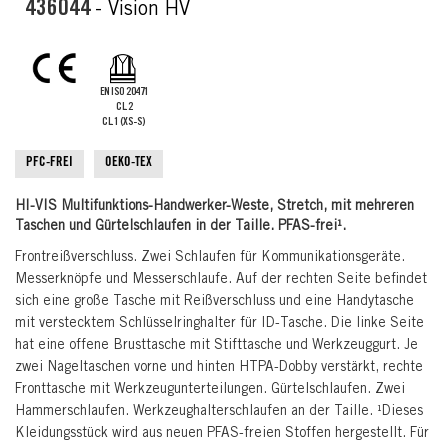
the
436044
- Vision HV
images
gallery
EN ISO 20471
CL.2
CL.1 (XS-S)
PFC-FREI
OEKO-TEX
HI-VIS Multifunktions-Handwerker-Weste, Stretch, mit mehreren
Taschen und Gürtelschlaufen in der Taille. PFAS-frei¹.
Frontreißverschluss. Zwei Schlaufen für Kommunikationsgeräte.
Messerknöpfe und Messerschlaufe. Auf der rechten Seite befindet
sich eine große Tasche mit Reißverschluss und eine Handytasche
mit verstecktem Schlüsselringhalter für ID-Tasche. Die linke Seite
hat eine offene Brusttasche mit Stifttasche und Werkzeuggurt. Je
zwei Nageltaschen vorne und hinten HTPA-Dobby verstärkt, rechte
Fronttasche mit Werkzeugunterteilungen. Gürtelschlaufen. Zwei
Hammerschlaufen. Werkzeughalterschlaufen an der Taille. ¹Dieses
Kleidungsstück wird aus neuen PFAS-freien Stoffen hergestellt. Für