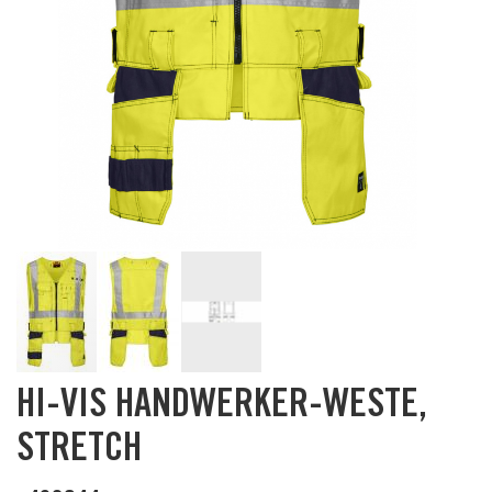
Skip
HI-VIS HANDWERKER-WESTE,
to
the
STRETCH
beginning
of