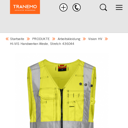
Nach
Produkten
suchen
Startseite
PRODUKTE
Arbeitskleidung
Vision HV
HI-VIS Handwerker-Weste, Stretch 436044
Skip
to
the
end
of
the
images
gallery