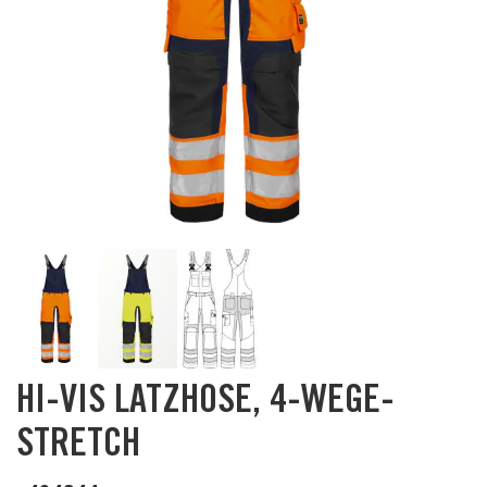
Skip
HI-VIS LATZHOSE, 4-WEGE-
to
the
STRETCH
beginning
of