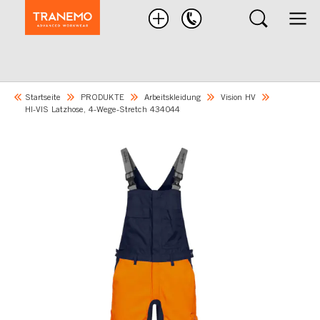
Nach
Produkten
suchen
Startseite
PRODUKTE
Arbeitskleidung
Vision HV
HI-VIS Latzhose, 4-Wege-Stretch 434044
Skip
to
the
end
of
the
images
gallery