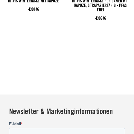
HI-VIS WINTERJACKE MIT KAPUZE
HI-VIS WINTERJACKE FÜR DAMEN MIT
KAPUZE, STRAPAZIERFÄHIG - PFAS
430146
FREI
430346
Newsletter & Marketinginformationen