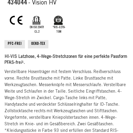
the
434044
- Vision HV
images
gallery
EN ISO 20471
*RIS-3279-
CL.2
TOM
PFC-FREI
OEKO-TEX
HI-VIS Latzhose, 4-Wege-Stretchzonen für eine perfekte Passform
PFAS-frei¹.
Verstellbare Hosenträger mit festem Verschluss. Reißverschluss
vorne. Rechte Brusttasche mit Patte. Linke Brusttasche mit
Werkzeugtaschen. Messerknöpfe mit Messerschlaufe. Verstellbare
Weite und Schlaufen in der Taille. Seitliche Eingriffstaschen. 4-
Wege-Stretch im Zwickel. Cargo-Tasche links mit Patte,
Handytasche und verdeckter Schlüsselringhalter für ID-Tasche.
Zollstocktasche rechts mit Werkzeugtaschen und Stifttaschen.
Vorgeformte, verstellbare Kniepolstertaschen innen. 4-Wege-
Stretch im Knie- und im Gesäßbereich. Zwei Gesäßtaschen.
*Kleidungsstücke in Farbe 93 sind erfüllen den Standard RIS-