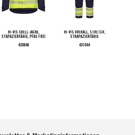
HI-VIS SHELL-JACKE,
HI-VIS OVERALL, STRETCH,
HI-V
STAPAZIERFÄHIG, PFAS FREI
STRAPAZIERFÄHIG
ST
430846
431044