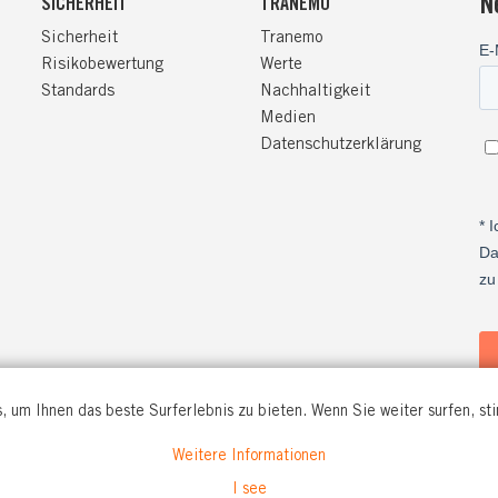
N
SICHERHEIT
TRANEMO
Sicherheit
Tranemo
Risikobewertung
Werte
Standards
Nachhaltigkeit
Medien
Datenschutzerklärung
, um Ihnen das beste Surferlebnis zu bieten. Wenn Sie weiter surfen, s
Weitere Informationen
O WORKWEAR GmbH
I see
. 56