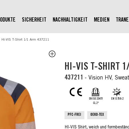
ODUKTE
SICHERHEIT
NACHHALTIGKEIT
MEDIEN
TRAN
HI-VIS T-Shirt 1/1 Arm 437211
HI-VIS T-SHIRT 1
437211
- Vision HV, Swea
EN ISO 20471
EN 13758-2
CL.2*
PFC-FREI
OEKO-TEX
HI-VIS Shirt, weich und formbeständ