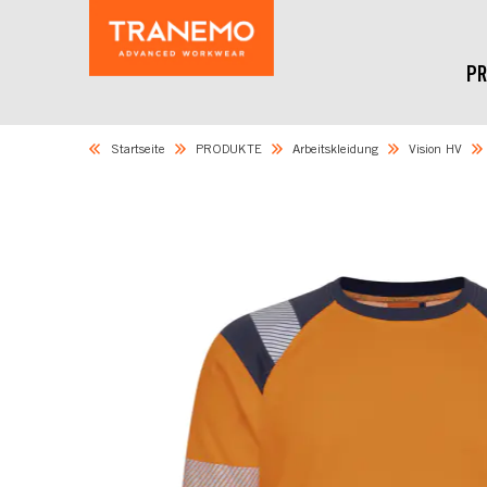
PR
Startseite
PRODUKTE
Arbeitskleidung
Vision HV
Skip
to
the
end
of
the
images
gallery