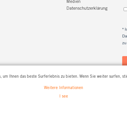
Medien
Datenschutzerklärung
, um Ihnen das beste Surferlebnis zu bieten. Wenn Sie weiter surfen, s
Weitere Informationen
O WORKWEAR GmbH
I see
. 56
rford
Tel: +49(0)5221 346920
and
info@tranemo.de