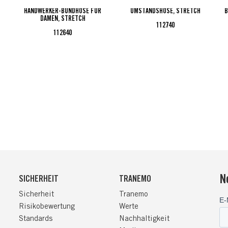
HANDWERKER-BUNDHOSE FÜR
UMSTANDSHOSE, STRETCH
B
DAMEN, STRETCH
112740
112640
N
SICHERHEIT
TRANEMO
Sicherheit
Tranemo
Risikobewertung
Werte
Standards
Nachhaltigkeit