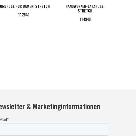
UNDHOSE FÜR DAMEN, STRETCH
HANDWERKER-LATZHOSE,
HAND
STRETCH
112840
114940
ewsletter & Marketinginformationen