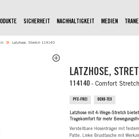
ODUKTE
SICHERHEIT
NACHHALTIGKEIT
MEDIEN
TRAN
ch
Latzhose, Stretch 114140
LATZHOSE, STRE
114140
- Comfort Stretc
PFC-FREI
OEKO-TEX
Latzhose mit 4-Wege-Stretch bietet
Tragekomfort für mehr Bewegungsfrei
Verstellbare Hosenträger mit festem
Patte. Linke Brusttasche mit Werkz