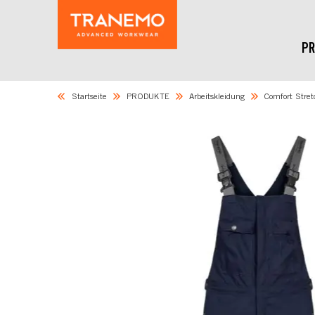
PR
Startseite
PRODUKTE
Arbeitskleidung
Comfort Stret
Skip
to
the
end
of
the
images
gallery