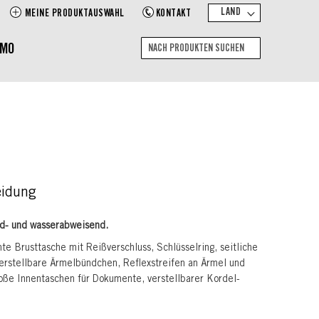
LAND
MEINE PRODUKTAUSWAHL
KONTAKT
EMO
Suche
Nach
Produkten
suchen
eidung
nd- und wasserabweisend.
hte Brusttasche mit Reißverschluss, Schlüsselring, seitliche
verstellbare Ärmelbündchen, Reflexstreifen an Ärmel und
oße Innentaschen für Dokumente, verstellbarer Kordel-