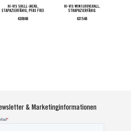
HI-VIS SHELL-JACKE,
HI-VIS WINTEROVERALL,
HI-VIS W
STAPAZIERFÄHIG, PFAS FREI
STRAPAZIERFÄHIG
430846
431546
ewsletter & Marketinginformationen