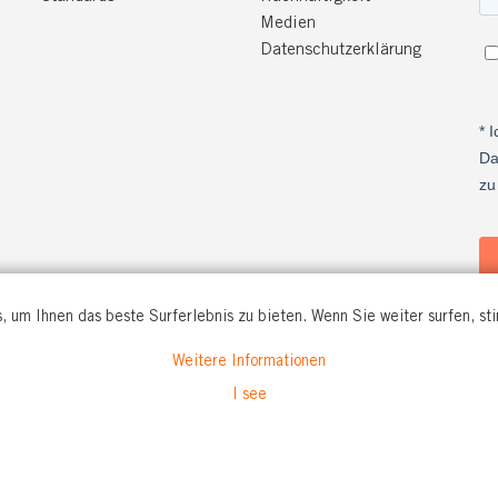
Medien
Datenschutzerklärung
, um Ihnen das beste Surferlebnis zu bieten. Wenn Sie weiter surfen, s
Weitere Informationen
O WORKWEAR GmbH
I see
. 56
rford
Tel: +49(0)5221 346920
and
info@tranemo.de