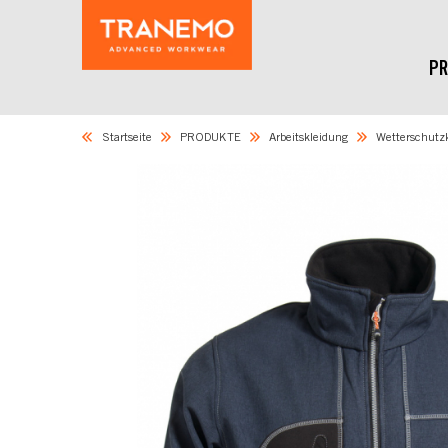
PR
Startseite
PRODUKTE
Arbeitskleidung
Wetterschutz
Skip
to
the
end
of
the
images
gallery