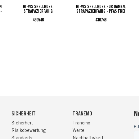
N
HI-VIS SHELLHOSE,
HI-VIS SHELLHOSE FÜR DAMEN,
 -
STRAPAZIERFÄHIG
STRAPAZIERFÄHIG - PFAS FREI
430546
430746
N
SICHERHEIT
TRANEMO
Sicherheit
Tranemo
Risikobewertung
Werte
Standards
Nachhaltigkeit