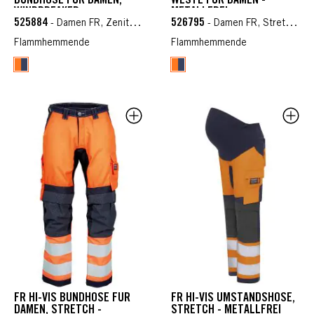
BUNDHOSE FÜR DAMEN,
WESTE FÜR DAMEN -
WINDBREAKER -
METALLFREI
525884
526795
METALLFREI
- Damen FR, Zenith, Wetterschutzkleidung FR
- Damen FR, Stretch FR, Zenith, Wetterschutzkleidung FR
Flammhemmende
Flammhemmende
FR HI-VIS BUNDHOSE FÜR
FR HI-VIS UMSTANDSHOSE,
DAMEN, STRETCH -
STRETCH - METALLFREI