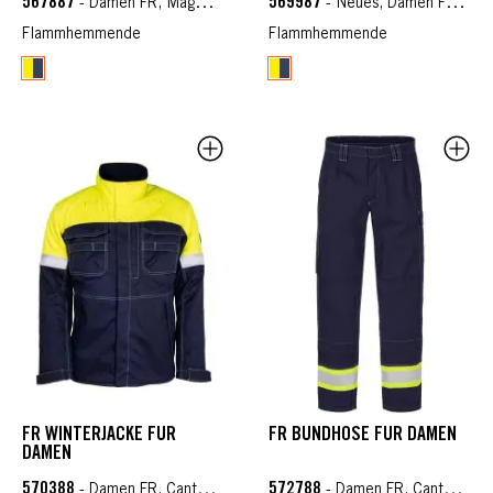
567887
569987
- Damen FR, Magma, Shirt & Sweaters FR
- Neues, Damen FR, Magma
Flammhemmende
Flammhemmende
FR WINTERJACKE FÜR
FR BUNDHOSE FÜR DAMEN
DAMEN
570388
572788
- Damen FR, Cantex WS, Wetterschutzkleidung FR
- Damen FR, Cantex 57