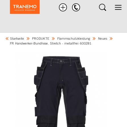
Nach
Produkten
suchen
Startseite
PRODUKTE
Flammschutzkleidung
Neues
FR Handwerker-Bundhose, Stretch - metallfrei 600281
Skip
to
the
end
of
the
images
gallery