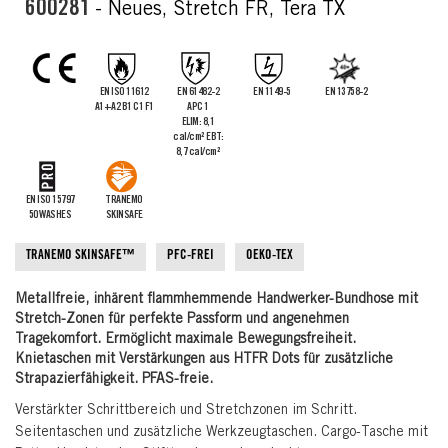
the
600281
- Neues, Stretch FR, Tera TX
images
gallery
EN ISO 11612
EN 61482-2
EN 1149-5
EN 13758-2
A1+A2 B1 C1 F1
APC 1
ELIM: 8,1
cal/cm² EBT:
8,7 cal/cm²
EN ISO 15797
TRANEMO
50 WASHES
SKINSAFE
TRANEMO SKINSAFE™
PFC-FREI
OEKO-TEX
Metallfreie, inhärent flammhemmende Handwerker-Bundhose mit
Stretch-Zonen für perfekte Passform und angenehmen
Tragekomfort. Ermöglicht maximale Bewegungsfreiheit.
Knietaschen mit Verstärkungen aus HTFR Dots für zusätzliche
Strapazierfähigkeit. PFAS-freie.
Verstärkter Schrittbereich und Stretchzonen im Schritt.
Seitentaschen und zusätzliche Werkzeugtaschen. Cargo-Tasche mit