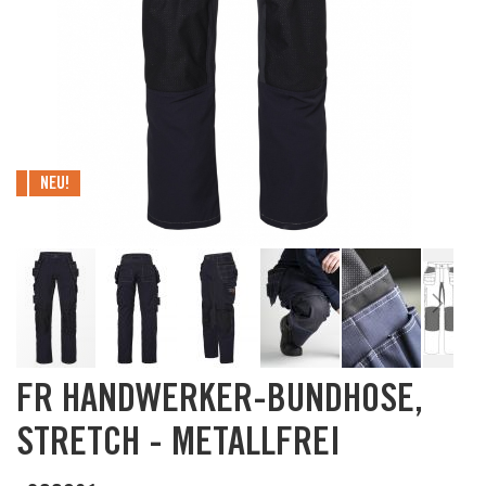
NEU!
Skip
FR HANDWERKER-BUNDHOSE,
to
the
STRETCH - METALLFREI
beginning
of