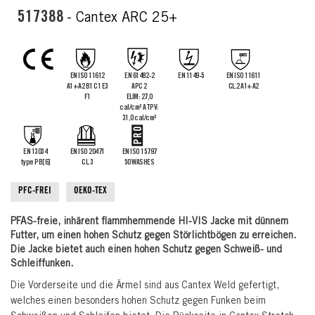
the
517388
- Cantex ARC 25+
images
gallery
EN ISO 11612
EN 61482-2
EN 1149-5
EN ISO 11611
A1+A2 B1 C1 E3
APC 2
CL.2 A1+A2
F1
ELIM: 27,0
cal/cm² ATPV:
31,0 cal/cm²
EN 13034
EN ISO 20471
EN ISO 15797
type PB[6]
CL.3
50 WASHES
PFC-FREI
OEKO-TEX
PFAS-freie, inhärent flammhemmende HI-VIS Jacke mit dünnem
Futter, um einen hohen Schutz gegen Störlichtbögen zu erreichen.
Die Jacke bietet auch einen hohen Schutz gegen Schweiß- und
Schleiffunken.
Die Vorderseite und die Ärmel sind aus Cantex Weld gefertigt,
welches einen besonders hohen Schutz gegen Funken beim