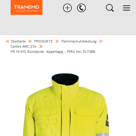
Nach
Produkten
suchen
Startseite
PRODUKTE
Flammschutzkleidung
Cantex ARC 25+
FR HI-VIS Bundjacke, doppellagig - PFAS frei 517388
Skip
to
the
end
of
the
images
gallery