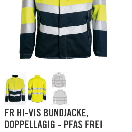
Skip
FR HI-VIS BUNDJACKE,
to
the
DOPPELLAGIG - PFAS FREI
beginning
of