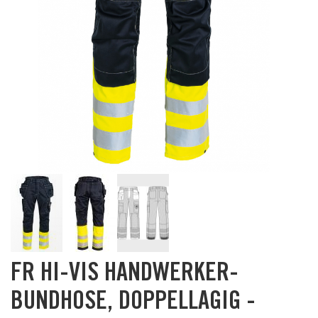
Skip
FR HI-VIS HANDWERKER-
to
the
BUNDHOSE, DOPPELLAGIG -
beginning
of