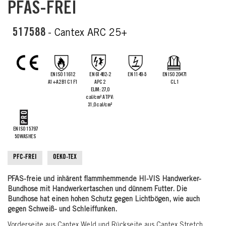
PFAS-FREI
the
images
gallery
517588
- Cantex ARC 25+
EN ISO 11612
EN 61482-2
EN 1149-5
EN ISO 20471
A1+A2 B1 C1 F1
APC 2
CL.1
ELIM: 27,0
cal/cm² ATPV:
31,0 cal/cm²
EN ISO 15797
50 WASHES
PFC-FREI
OEKO-TEX
PFAS-freie und inhärent flammhemmende HI-VIS Handwerker-
Bundhose mit Handwerkertaschen und dünnem Futter. Die
Bundhose hat einen hohen Schutz gegen Lichtbögen, wie auch
gegen Schweiß- und Schleiffunken.
Vorderseite aus Cantex Weld und Rückseite aus Cantex Stretch.