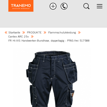
Nach
Produkten
suchen
Startseite
PRODUKTE
Flammschutzkleidung
Cantex ARC 25+
FR HI-VIS Handwerker-Bundhose, doppellagig - PFAS-frei 517588
Skip
to
the
end
of
the
images
gallery