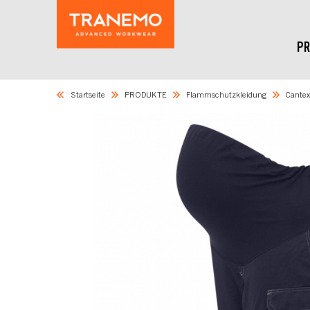
PR
Startseite
PRODUKTE
Flammschutzkleidung
Cante
Skip
to
the
end
of
the
images
gallery