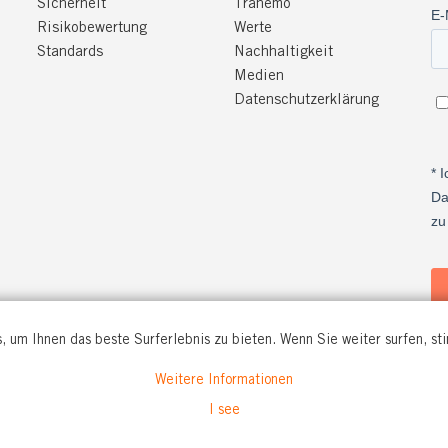
Sicherheit
Tranemo
Risikobewertung
Werte
Standards
Nachhaltigkeit
Medien
Datenschutzerklärung
, um Ihnen das beste Surferlebnis zu bieten. Wenn Sie weiter surfen, s
Weitere Informationen
O WORKWEAR GmbH
I see
. 56
rford
Tel: +49(0)5221 346920