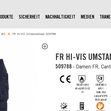
ODUKTE
SICHERHEIT
NACHHALTIGKEIT
MEDIEN
TRAN
x WS
FR HI-VIS Umstandshose 509788
FR HI-VIS UMST
509788
- Damen FR, Can
EN ISO 11612
EN 61482-2
A1+A2 B1 C1 E3
APC 1
F1
ELIM: 18,0
cal/cm² ATPV:
20,0 cal/cm²