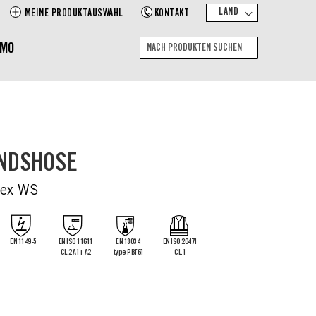
LAND
MEINE PRODUKTAUSWAHL
KONTAKT
EMO
Suche
Nach
Produkten
suchen
ANDSHOSE
tex WS
EN 1149-5
EN ISO 11611
EN 13034
EN ISO 20471
CL.2 A1+A2
type PB[6]
CL.1