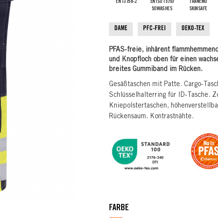
EN 13758-2
EN ISO 15797
TRANEMO
50 WASHES
SKINSAFE
DAME
PFC-FREI
OEKO-TEX
PFAS-freie, inhärent flammhemmend
und Knopfloch oben für einen wachs
breites Gummiband im Rücken.
Gesäßtaschen mit Patte. Cargo-Tasc
Schlüsselhalterring für ID-Tasche. 
Kniepolstertaschen, höhenverstellba
Rückensaum. Kontrastnähte.
FARBE