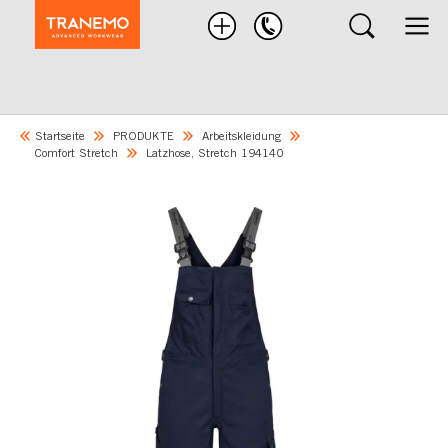
Nach
Produkten
suchen
Startseite
PRODUKTE
Arbeitskleidung
Comfort Stretch
Latzhose, Stretch 194140
Skip
to
the
end
of
the
images
gallery