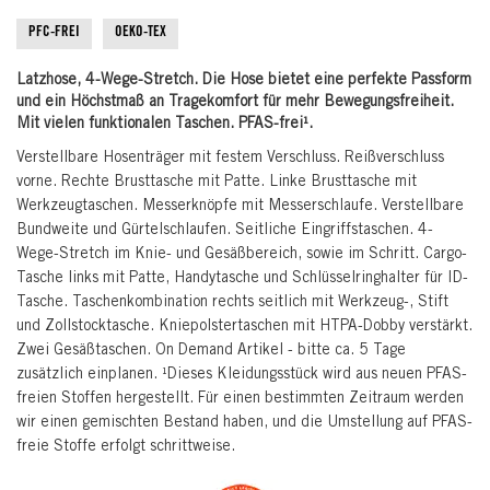
the
images
PFC-FREI
OEKO-TEX
gallery
Latzhose, 4-Wege-Stretch. Die Hose bietet eine perfekte Passform
und ein Höchstmaß an Tragekomfort für mehr Bewegungsfreiheit.
Mit vielen funktionalen Taschen. PFAS-frei¹.
Verstellbare Hosenträger mit festem Verschluss. Reißverschluss
vorne. Rechte Brusttasche mit Patte. Linke Brusttasche mit
Werkzeugtaschen. Messerknöpfe mit Messerschlaufe. Verstellbare
Bundweite und Gürtelschlaufen. Seitliche Eingriffstaschen. 4-
Wege-Stretch im Knie- und Gesäßbereich, sowie im Schritt. Cargo-
Tasche links mit Patte, Handytasche und Schlüsselringhalter für ID-
Tasche. Taschenkombination rechts seitlich mit Werkzeug-, Stift
und Zollstocktasche. Kniepolstertaschen mit HTPA-Dobby verstärkt.
Zwei Gesäßtaschen. On Demand Artikel - bitte ca. 5 Tage
zusätzlich einplanen. ¹Dieses Kleidungsstück wird aus neuen PFAS-
freien Stoffen hergestellt. Für einen bestimmten Zeitraum werden
wir einen gemischten Bestand haben, und die Umstellung auf PFAS-
freie Stoffe erfolgt schrittweise.