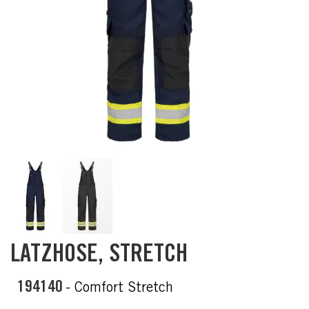
Skip
LATZHOSE, STRETCH
to
the
beginning
194140
- Comfort Stretch
of